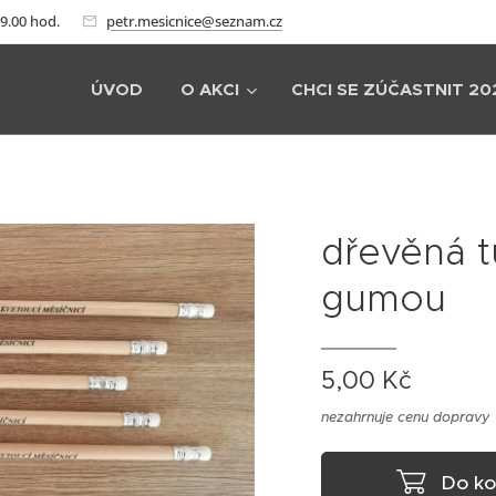
19.00 hod.
petr.mesicnice@seznam.cz
ÚVOD
O AKCI
CHCI SE ZÚČASTNIT 20
dřevěná t
gumou
5,00
Kč
nezahrnuje cenu dopravy
Do ko