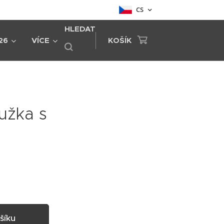
CS
HLEDAT
26
VÍCE
KOŠÍK
užka s
šíku