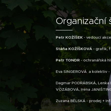
Organizační 
Petr KOŽÍŠEK
- vedoucí akce
Stáňa KOŽÍŠKOVÁ
- grafik, 
Petr TONDR
- ochranářská hl
Eva SINGEROVÁ a kolektiv - 
Dagmar PODRÁBSKÁ, Lenka D
VOZÁBOVÁ, Irena JANIŠTINO
Zuzana BĚLSKÁ - prodej + Inf