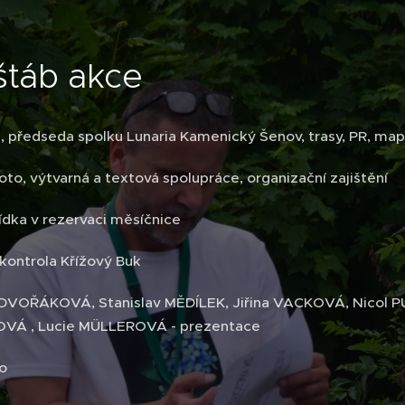
štáb akce
, předseda spolku Lunaria Kamenický Šenov, trasy, PR, map
foto, výtvarná a textová spolupráce, organizační zajištění
ídka v rezervaci měsíčnice
kontrola Křížový Buk
VOŘÁKOVÁ, Stanislav MĚDÍLEK, Jiřina VACKOVÁ, Nicol P
VÁ , Lucie MÜLLEROVÁ - prezentace
o