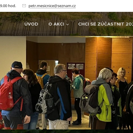
19.00 hod.
petr.mesicnice@seznam.cz
ÚVOD
O AKCI
CHCI SE ZÚČASTNIT 20