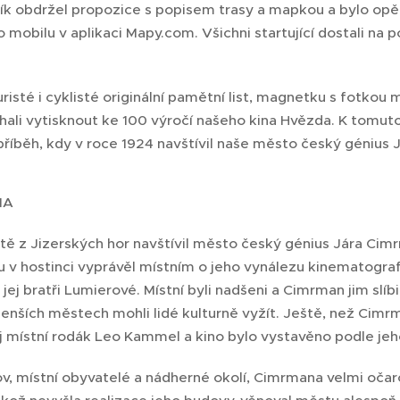
ík obdržel propozice s popisem trasy a mapkou a bylo opě
mobilu v aplikaci Mapy.com. Všichni startující dostali na p
turisté i cyklisté originální pamětní list, magnetku s fotkou
hali vytisknout ke 100 výročí našeho kina Hvězda. K tomuto
ý příběh, kdy v roce 1924 navštívil naše město český génius
NA
tě z Jizerských hor navštívil město český génius Jára Cimr
v hostinci vyprávěl místním o jeho vynálezu kinematografu
jej bratři Lumierové. Místní byli nadšeni a Cimrman jim slíb
enších městech mohli lidé kulturně vyžít. Ještě, než Cimrm
ej místní rodák Leo Kammel a kino bylo vystavěno podle jeh
 místní obyvatelé a nádherné okolí, Cimrmana velmi očaro