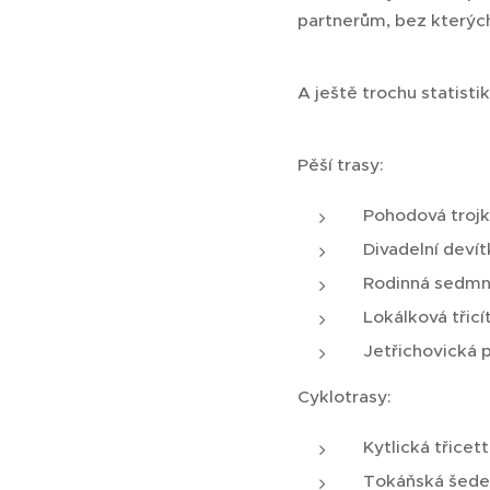
partnerům, bez kterýc
A ještě trochu statistik
Pěší trasy:
Pohodová trojka
Divadelní devít
Rodinná sedmnác
Lokálková třicí
Jetřichovická p
Cyklotrasy:
Kytlická třicet
Tokáňská šedes