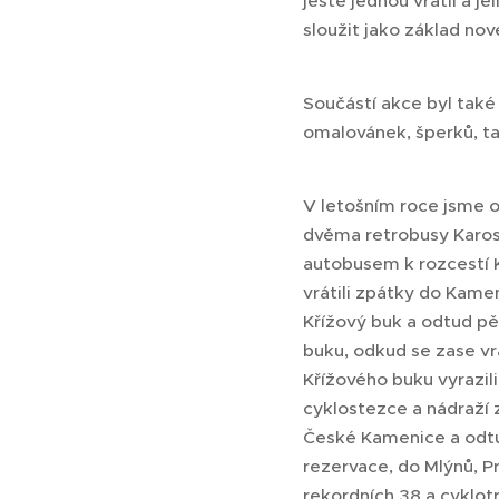
ještě jednou vrátil a j
sloužit jako základ nov
Součástí akce byl také 
omalovánek, šperků, t
V letošním roce jsme o
dvěma retrobusy Karosa.
autobusem k rozcestí K
vrátili zpátky do Kame
Křížový buk a odtud pě
buku, odkud se zase vrá
Křížového buku vyrazil
cyklostezce a nádraží z
České Kamenice a odtud 
rezervace, do Mlýnů, Pr
rekordních 38 a cyklot