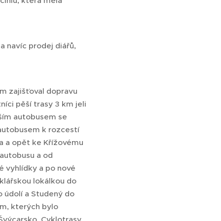
cihlu, která měla
a navíc prodej diářů,
m zajišťoval dopravu
ci pěší trasy 3 km jeli
alším autobusem se
 autobusem k rozcestí
la a opět ke Křížovému
b autobusu a od
é vyhlídky a po nové
Sklářskou lokálkou do
o údolí a Studený do
km, kterých bylo
 Švýcarsko. Cyklotrasy