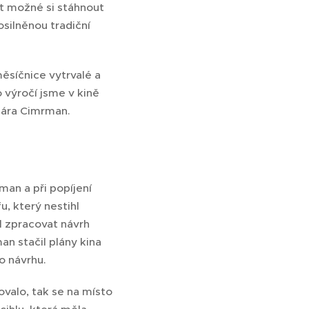
t možné si stáhnout
osilněnou tradiční
 měsíčnice vytrvalé a
 výročí jsme v kině
 Jára Cimrman.
man a při popíjení
, který nestihl
il zpracovat návrh
an stačil plány kina
o návrhu.
valo, tak se na místo