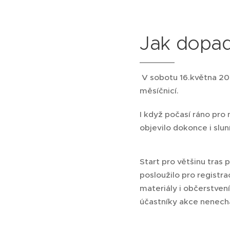
Jak dopad
V sobotu 16.května 202
měsíčnicí.
I když počasí ráno pro
objevilo dokonce i slun
Start pro většinu tras
posloužilo pro registr
materiály i občerstven
účastníky akce nenechal