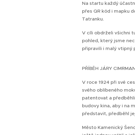
Na startu každý účastn
přes QR kód i mapku do 
Tatranku.
V cíli obdrželi všichni 
pohled, který jsme nec
připravili i malý vtipn
PŘÍBĚH JÁRY CIMRMA
V roce 1924 při své ces
svého oblíbeného moku 
patentovat a předběhli 
budovy kina, aby i na m
představit, předběhl j
Město Kamenický Šenov,