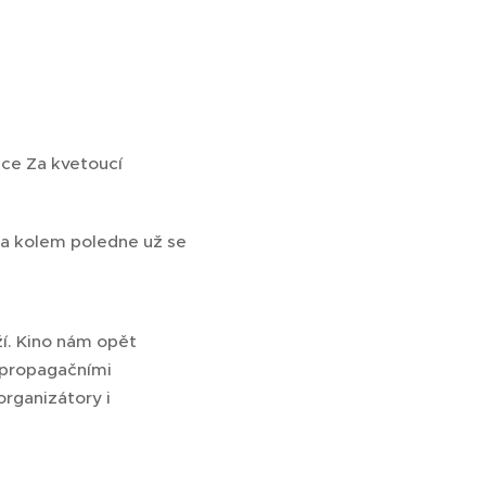
kce Za kvetoucí
t a kolem poledne už se
ží. Kino nám opět
a propagačními
organizátory i