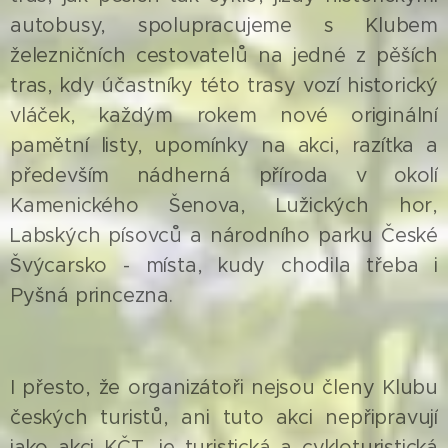
autobusy, spolupracujeme s Klubem
železničních cestovatelů na jedné z pěších
tras, kdy účastníky této trasy vozí historický
vláček, každým rokem nové originální
pamětní listy, upomínky na akci, razítka a
především nádherná příroda v okolí
Kamenického Šenova, Lužických hor,
Labských písovců a národního parku České
Švýcarsko - místa, kudy chodila třeba i
Pyšná princezna.
I přesto, že organizátoři nejsou členy Klubu
českých turistů, ani tuto akci nepřipravují
jako akci KČT, je turistická a cykloturistická