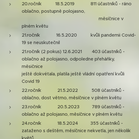
20.ročník 18.5.2019 811 účastníků - ráno
oblačno, postupně polojasno,
měsíčnice v
plném květu
21.ročník 16.5.2020 kvůli pandemii Covid-
19 se neuskutečnil
21.ročník (2 pokus) 12.6.2021 403 účastníků -
oblačno až polojasno, odpoledne přeháňky,
měsičnice
ještě dokvétala, platila ještě vládní opatření kvůli
Covid 19
22.ročník 21.5.2022 508 účastníků -
oblačno, dost větrno, měsíčnice v plném květu
23.ročník 20.5.2023 789 účastníků -
oblačno až polojasno, měsíčnice v plném květu
24.ročník 18.5.2024 355 účastníků -
zataženo s deštěm, měsíčnice nekvetla, jen několik
květů