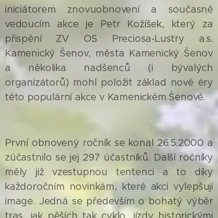
iniciátorem znovuobnovení a současně
vedoucím akce je Petr Kožíšek, který za
přispění ZV OS Preciosa-Lustry a.s.
Kamenický Šenov, města Kamenický Šenov
a několika nadšenců (i bývalých
organizátorů) mohl položit základ nové éry
této populární akce v Kamenickém Šenově.
První obnovený ročník se konal 26.5.2000 a
zúčastnilo se jej 297 účastníků. Další ročníky
měly již vzestupnou tentenci a to díky
každoročním novinkám, které akci vylepšují
image. Jedná se především o bohatý výběr
tras, jak pěších tak cyklo, jízdy historickými