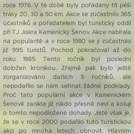
roce 1976. V té době byly pořádány tři pěší
trasy 20, 30 a 50 km. Akce se zúčastnilo 365
účastníků a pořadatelem byl turistický oddíl
při TJ Jiskra Kamenický Šenov. Akce nabírala
na popularitě a v roce 1980 se jí zúčastnilo
již 995 turistů. Pochod pokračoval až do
roku 1985. Tento ročník byl poslední
doložen kronikou. Zřejmě pak bylo ještě
zorganizováno dalších 5 ročníků, ale
nepodařilo se nám sehnat žádné podklady.
Proč tato populární akce v Kamenickém
Šenově zanikla již nikdo přesně neví a kolují
o tomto nepodložené dohady. Jisté však je,
že se v roce 2000 podařilo tuto turistickou
akci po mnoha letech obnovit. Hlavním