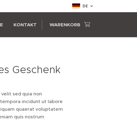
DE
IE
KONTAKT
WARENKORB
es Geschenk
 velit sed quia non
empora incidunt ut labore
liquam quaerat voluptatem
eniam quis nostrum