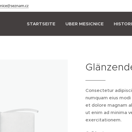
cnice@seznam.cz
STARTSEITE
UBER MESICNICE
HISTOR
Glänzend
Consectetur adipisci
numquam eius modi t
et dolore magnam a
ut enim ad minima v
exercitationem.